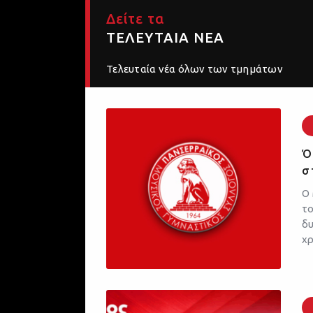
Δείτε τα
ΤΕΛΕΥΤΑΙΑ ΝΕΑ
Τελευταία νέα όλων των τμημάτων
Ό
σ
Ο 
το
δυ
χρ