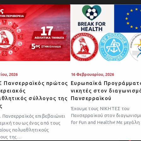
ίου, 2026
16 Φεβρουαρίου, 2026
Σ Πανσερραϊκός πρώτος
Ευρωπαϊκά Προγράμματα
φερειακός
νικητές στον διαγωνισμ
αθλητικός σύλλογος της
Πανσερραϊκού
ς
Έχουμε τους ΝΙΚΗΤΕΣ του
Πανσερραϊκού στον διαγωνισμό
Σ. Πανσερραϊκός επιβεβαιώνει
for Fun and Health»! Με μεγάλ
αμική του ως ένας από τους
ίους πολυαθλητικούς
γους της…