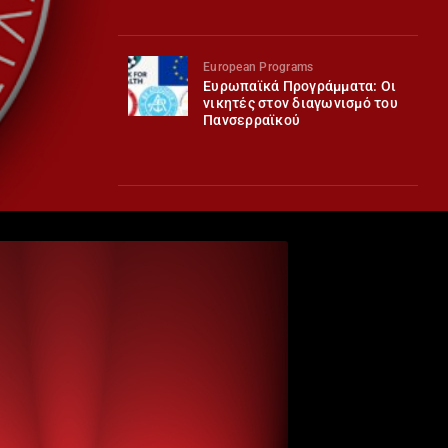
European Programs
Ευρωπαϊκά Προγράμματα: Οι
νικητές στον διαγωνισμό του
Πανσερραϊκού
European Programs
Ανακοίνωση Διαγωνισμού:
«Παίζουμε για τη Διασκέδαση
και την Υγεία»
European Programs
Ο Πανσερραϊκός στο
ευρωπαϊκό πρόγραμμα
Erasmus+ SPORT «MOVO»