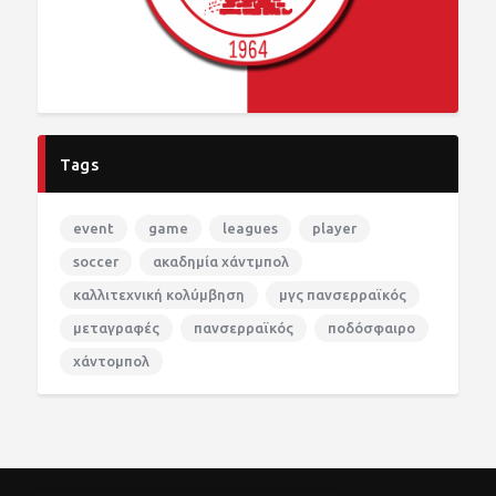
Tags
event
game
leagues
player
soccer
ακαδημία χάντμπολ
καλλιτεχνική κολύμβηση
μγς πανσερραϊκός
μεταγραφές
πανσερραϊκός
ποδόσφαιρο
χάντομπολ