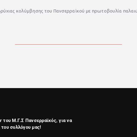
ποβρύχιας κολύμβησης του Πανσερραϊκού με πρωτοβουλία παλα
r του Μ.Γ.Σ Πανσερραϊκός, για να
 του συλλόγου μας!