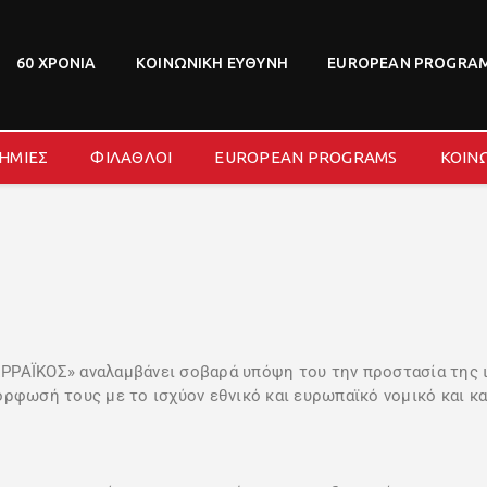
ΝΕΑ
ΔΙΟΙΚΗΣΗ
60 ΧΡΟΝΙΑ
ΚΟΙΝΩΝΙΚΗ ΕΥΘΥΝΗ
EUROPEAN PROGRA
ΤΜΗΜΑΤΑ
ΑΚΑΔΗΜΙΕΣ
ΗΜΙΕΣ
ΦΙΛΑΘΛΟΙ
EUROPEAN PROGRAMS
ΚΟΙΝ
ΦΙΛΑΘΛΟΙ
EUROPEAN PROGRAMS
ΚΟΙΝΩΝΙΚΗ ΕΥΘΥΝΗ
ΧΟΡΗΓΟΙ
FANZONE
ΪΚΟΣ» αναλαμβάνει σοβαρά υπόψη του την προστασία της ιδ
ρφωσή τους με το ισχύον εθνικό και ευρωπαϊκό νομικό και κα