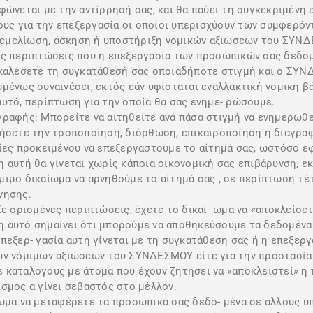
νεται με την αντίρρησή σας, και θα παύει τη συγκεκριμένη
γους για την επεξεργασία οι οποίοι υπερισχύουν των συμφερό
η θεμελίωση, άσκηση ή υποστήριξη νομικών αξιώσεων του ΣΥΝ
ις περιπτώσεις που η επεξεργασία των προσωπικών σας δεδο
ακαλέσετε τη συγκατάθεσή σας οποιαδήποτε στιγμή και ο ΣΥ
μένως συναινέσει, εκτός εάν υφίσταται εναλλακτική νομική βά
υτό, περίπτωση για την οποία θα σας ενημε- ρώσουμε.
γραφής: Μπορείτε να αιτηθείτε ανά πάσα στιγμή να ενημερωθ
τήσετε την τροποποίηση, διόρθωση, επικαιροποίηση ή διαγρ
ς προκειμένου να επεξεργαστούμε το αίτημά σας, ωστόσο ε
 αυτή θα γίνεται χωρίς κάποια οικονομική σας επιβάρυνση, εκ
μιμο δικαίωμα να αρνηθούμε το αίτημά σας , σε περίπτωση τέ
νησης.
Σε ορισμένες περιπτώσεις, έχετε το δικαί- ωμα να «αποκλείσ
 αυτό σημαίνει ότι μπορούμε να αποθηκεύσουμε τα δεδομένα 
εξερ- γασία αυτή γίνεται με τη συγκατάθεση σας ή η επεξεργα
ων νόμιμων αξιώσεων του ΣΥΝΔΕΣΜΟΥ είτε για την προστασία
 καταλόγους με άτομα που έχουν ζητήσει να «αποκλειστεί» η
σμός α γίνει σεβαστός στο μέλλον.
ίωμα να μεταφέρετε τα προσωπικά σας δεδο- μένα σε άλλους υ