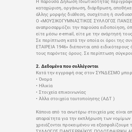
Η παρούσα Δήλωση Ιδιωτικότητας περιγράφει
καταχώριση, οργάνωση, διάρθρωση, αποθήκευ
άλλης μορφής διάθεση, συσχέτιση ή συνδυα
Ο «ΜΟΥΣΙΚΟΓΥΜΝΑΣΤΙΚΟΣ ΣΥΛΛΟΓΟΣ ΠΑΝΣΕΡΡΑ
αναπροσαρμόζει την παρούσα ειδοποίηση, όπο
είτε μέσω e-email, είτε με την ανάρτησή το
Σε περίπτωση κατά την οποία οι όροι τη
ΕΤΑΙΡΕΙΑ 1946» διέπονται από ειδικότερους 
τους παρόντες όρους. Σε περίπτωση σύγκρου
2. Δεδομένα που συλλέγονται
Κατά την εγγραφή σας στον ΣΥΝΔΕΣΜΟ μπορο
• Όνομα
• Ηλικία
• Στοιχεία επικοινωνίας
• Άλλα στοιχεία ταυτοποίησης (ΑΔΤ )
Κάποια από τα ανωτέρω στοιχεία μας είναι α
απαραίτητα για την εκπλήρωση των νομίμων υ
χρειάζονται προκειμένου να εξασφαλίζουμε
ΣΥΛΛΟΓΟΣ ΠΑΝΣΕΡΡΑΪΚΟΣ ΠΟΔΟΣΦΑΙΡΙΚΗ ΑΝΩΝ