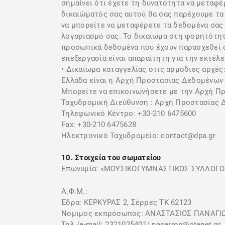
σημαίνει ότι έχετε τη δυνατότητα να μεταφέ
δικαιώματός σας αυτού θα σας παρέχουμε τα
να μπορείτε να μεταφέρετε τα δεδομένα σας 
λογαριασμό σας. Το δικαίωμα στη φορητότητα
προσωπικά δεδομένα που έχουν παρασχεθεί α
επεξεργασία είναι απαραίτητη για την εκτέλ
• Δικαίωμα καταγγελίας στις αρμόδιες αρχές
Ελλάδα είναι η Αρχή Προστασίας Δεδομένων
Μπορείτε να επικοινωνήσετε με την Αρχή Π
Ταχυδρομική Διεύθυνση : Αρχή Προστασίας Δ
Τηλεφωνικό Κέντρο: +30-210 6475600
Fax: +30-210 6475628
Ηλεκτρονικό Ταχυδρομείο: contact@dpa.gr
10. Στοιχεία του σωματείου
Επωνυμία: «ΜΟΥΣΙΚΟΓΥΜΝΑΣΤΙΚΟΣ ΣΥΛΛΟΓΟ
Α.Φ.Μ.:
Έδρα: ΚΕΡΚΥΡΑΣ 2, Σέρρες ΤΚ 62123
Νόμιμος εκπρόσωπος: ΑΝΑΣΤΑΣΙΟΣ ΠΑΝΑΓΙ
Τηλ./e-mail: 2321025401/ paserron@otenet.gr