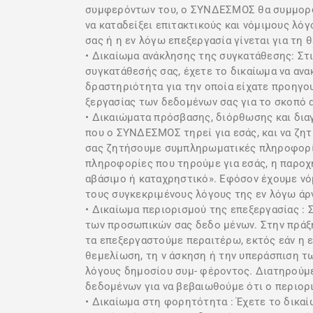
συμφερόντων του, ο ΣΥΝΔΕΣΜΟΣ θα συμμορφώ
να καταδείξει επιτακτικούς και νόμιμους λό
σας ή η εν λόγω επεξεργασία γίνεται για τ
• Δικαίωμα ανάκλησης της συγκατάθεσης: Στ
συγκατάθεσής σας, έχετε το δικαίωμα να αν
δραστηριότητα για την οποία είχατε προηγου
ξεργασίας των δεδομένων σας για το σκοπό α
• Δικαιώματα πρόσβασης, διόρθωσης και δια
που ο ΣΥΝΔΕΣΜΟΣ τηρεί για εσάς, και να ζη
σας ζητήσουμε συμπληρωματικές πληροφορίε
πληροφορίες που τηρούμε για εσάς, η παροχή
αβάσιμο ή καταχρηστικό». Εφόσον έχουμε νό
τους συγκεκριμένους λόγους της εν λόγω άρ
• Δικαίωμα περιορισμού της επεξεργασίας : 
των προσωπικών σας δεδο μένων. Στην πράξη
τα επεξεργαστούμε περαιτέρω, εκτός εάν η επ
θεμελίωση, τη ν άσκηση ή την υπεράσπιση τ
λόγους δημοσίου συμ- φέροντος. Διατηρούμε
δεδομένων για να βεβαιωθούμε ότι ο περιορι
• Δικαίωμα στη φορητότητα : Έχετε το δικα