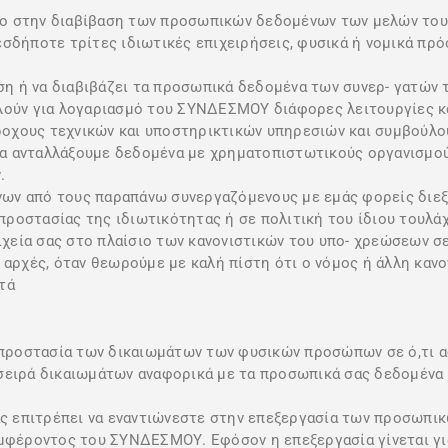
ο στην διαβίβαση των προσωπικών δεδομένων των μελών του ή
σδήποτε τρίτες ιδιωτικές επιχειρήσεις, φυσικά ή νομικά πρό
 ή να διαβιβάζει τα προσωπικά δεδομένα των συνερ- γατών τ
λούν για λογαριασμό του ΣΥΝΔΕΣΜΟΥ διάφορες λειτουργίες κ
άροχους τεχνικών και υποστηρικτικών υπηρεσιών και συμβούλου
α ανταλλάξουμε δεδομένα με χρηματοπιστωτικούς οργανισμού
.
ν από τους παραπάνω συνεργαζόμενους με εμάς φορείς διεξάγ
ή προστασίας της ιδιωτικότητας ή σε πολιτική του ίδιου τουλ
εία σας στο πλαίσιο των κανονιστικών του υπο- χρεώσεων σε
 αρχές, όταν θεωρούμε με καλή πίστη ότι ο νόμος ή άλλη καν
τά
η προστασία των δικαιωμάτων των φυσικών προσώπων σε ό,τι
σειρά δικαιωμάτων αναφορικά με τα προσωπικά σας δεδομένα 
σας επιτρέπει να εναντιώνεστε στην επεξεργασία των προσωπι
συμφέροντος του ΣΥΝΔΕΣΜΟΥ. Εφόσον η επεξεργασία γίνεται γ