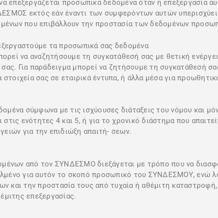
να επεξεργάζεται προσωπικά δεδομένα όταν η επεξεργασία αυτ
ΕΣΜΟΣ εκτός εάν έναντι των συμφερόντων αυτών υπερισχύει
δομένων που επιβάλλουν την προστασία των δεδομένων προσωπ
πεξεργαστούμε τα προσωπικά σας δεδομένα
πορεί να αναζητήσουμε τη συγκατάθεσή σας με θετική ενέργεια
σας. Για παράδειγμα μπορεί να ζητήσουμε τη συγκατάθεσή σα
 στοιχεία σας σε εταιρικά έντυπα, ή άλλα μέσα για προωθητι
μένα σύμφωνα με τις ισχύουσες διάταξεις του νόμου και μόνο
τις ενότητες 4 και 5, ή για το χρονικό διάστημα που απαιτείτ
ειών για την επιδιώξη απαιτή- σεων.
μένων από τον ΣΥΝΔΕΣΜΟ διεξάγεται με τρόπο που να διασφα
ταλμένο για αυτόν το σκοπό προσωπικό του ΣΥΝΔΕΣΜΟΥ, ενώ λ
ων και την προστασία τους από τυχαία ή αθέμιτη καταστροφή,
έμιτης επεξεργασίας.