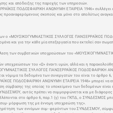
ησης και απόδειξης της παροχής των υπηρεσιών.
ΑΪΚΟΣ ΠΟΔΟΣΦΑΙΡΙΚΗ ΑΝΩΝΥΜΗ ΕΤΑΙΡΕΙΑ 1946» συλλέγει κα
ους προαναφερόμενους σκοπούς και μόνο στο απολύτως αναγκα
ποίων ο «ΜΟΥΣΙΚΟΓΥΜΝΑΣΤΙΚΟΣ ΣΥΛΛΟΓΟΣ ΠΑΝΣΕΡΡΑΪΚΟΣ ΠΟΔ
μένα και για την κάθε μία επεξεργασία που εκτελεί σαν σωματ
εκτέλεση των συμβατικών υποχρεώσεων του «ΜΟΥΣΙΚΟΓΥΜΝΑΣ
ικών υποχρεώσεων του «Ω» έναντι υμών, αλλά και η παρακολο
ΟΓΥΜΝΑΣΤΙΚΟΣ ΣΥΛΛΟΓΟΣ ΠΑΝΣΕΡΡΑΪΚΟΣ ΠΟΔΟΣΦΑΙΡΙΚΗ ΑΝΩΝ
αι νόμιμα τα δεδομένα των συνεργατών του είναι το άρθρο 6, 
ΚΟΣ ΠΟΔΟΣΦΑΙΡΙΚΗ ΑΝΩΝΥΜΗ ΕΤΑΙΡΕΙΑ 1946» μπορεί να επ
λεση σύμβασης της οποίας το υποκείμενο των δεδομένων είναι
ΣΥΝΔΕΣΜΟΥ, αυτός πρέπει να συμμορφώνεται και με διάφορες
βλέπονται στο άρθρο 6, παρ.1 (γ) του ΓΚΠΔ, ο ΣΥΝΔΕΣΜΟΣ μπ
η συμ- μόρφωση της με έννομη υποχρεώση της».
υπηρέτηση των εννόμων συμ- φερόντων του ΣΥΝΔΕΣΜΟΥ, σύμφω