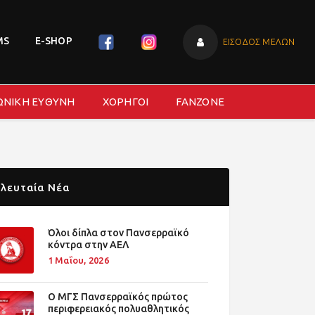
MS
E-SHOP
ΕΙΣΟΔΟΣ ΜΕΛΩΝ
ΩΝΙΚΗ ΕΥΘΥΝΗ
ΧΟΡΗΓΟΙ
FANZONE
λευταία Νέα
Όλοι δίπλα στον Πανσερραϊκό
κόντρα στην ΑΕΛ
1 Μαΐου, 2026
O ΜΓΣ Πανσερραϊκός πρώτος
περιφερειακός πολυαθλητικός