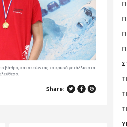
Π
Π
Π
Π
Σ
στο βάθρο, κατακτώντας το χρυσό μετάλλιο στα
 ελεύθερο.
Τ
Share:
Τ
Τ
Υ