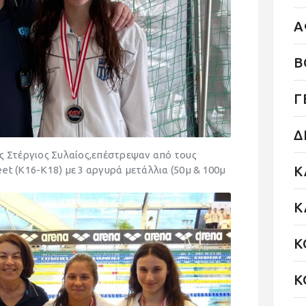
Α
Β
Γ
Δ
ς Στέργιος Συλαίος,επέστρεψαν από τους
Κ
t (Κ16-Κ18) με 3 αργυρά μετάλλια (50μ & 100μ
Κ
Κ
Κ