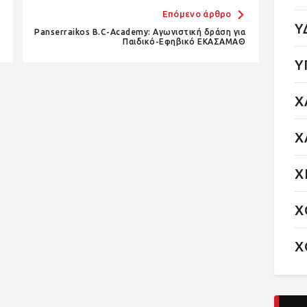
Επόμενο άρθρο
Υ
Panserraikos B.C-Academy: Αγωνιστική δράση για
Παιδικό-Εφηβικό ΕΚΑΣΑΜΑΘ
Υ
Χ
Χ
Χ
Χ
Χ