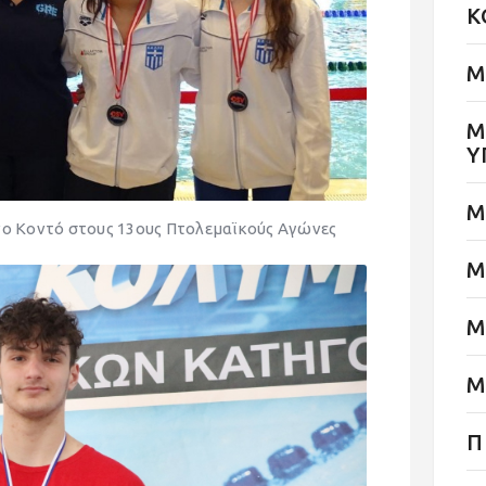
Κ
Μ
Μ
Υ
Μ
νο Κοντό στους 13ους Πτολεμαϊκούς Αγώνες
Μ
Μ
Μ
Π