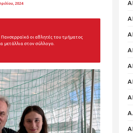
Α
πριλίου, 2024
Α
Α
 Πανσερραϊκό οι αθλητές του τμήματος
α μετάλλια στον σύλλογο.
Α
Α
Α
Α
Α
Α