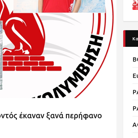
Κ
B
E
P
P
οντός έκαναν ξανά περήφανο
Α