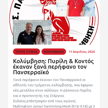
ΥΓΡΟΣ ΣΤΙΒΟΣ
ΚΟΛΥΜΒΗΣΗ
11 Απριλίου, 2024
Κολύμβηση: Πυρίλη & Κοντός
έκαναν ξανά περήφανο τον
Πανσερραϊκό
Ξανά περήφανο έκαναν τον Πανσερραϊκό οι
αθλητές του τμήματος κολύμβησης, που έφεραν
νέα μετάλλια στον σύλλογο. Η Δέσποινα Πυρίλη
και ο προπονητής της Στέργιος
Συλαίος,επέστρεψαν από τους αγώνες
Multination Junior Swimming Meet (Κ16-Κ18) με 3