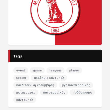
Tags
event
game
leagues
player
soccer
ακαδημία χάντμπολ
καλλιτεχνική κολύμβηση
μγς πανσερραϊκός
μεταγραφές
πανσερραϊκός
ποδόσφαιρο
χάντομπολ