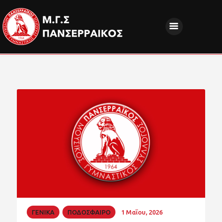
ΝΕΑ
ΔΙΟΙΚΗΣΗ
ΤΜΗΜΑΤΑ
ΑΚΑΔΗΜΙΕΣ
ΦΙΛΑΘΛΟΙ
EUROPEAN PROGRAMS
ΚΟΙΝΩΝΙΚΗ ΕΥΘΥΝΗ
ΧΟΡΗΓΟΙ
FANZONE
ΓΕΝΙΚΑ
ΠΟΔΟΣΦΑΙΡΟ
1 Μαΐου, 2026