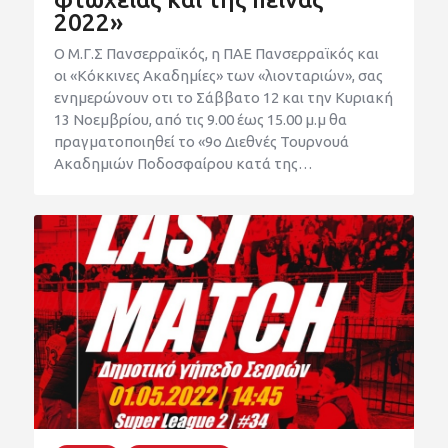
2022»
Ο Μ.Γ.Σ Πανσερραϊκός, η ΠΑΕ Πανσερραϊκός και
οι «Κόκκινες Ακαδημίες» των «λιονταριών», σας
ενημερώνουν οτι το Σάββατο 12 και την Κυριακή
13 Νοεμβρίου, από τις 9.00 έως 15.00 μ.μ θα
πραγματοποιηθεί το «9ο Διεθνές Τουρνουά
Ακαδημιών Ποδοσφαίρου κατά της…