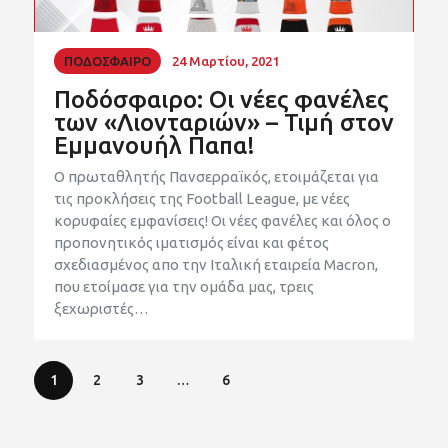
ΠΟΔΟΣΦΑΙΡΟ
24 Μαρτίου, 2021
Ποδόσφαιρο: Οι νέες φανέλες
των «Λιονταριών» – Τιμή στον
Εμμανουήλ Παπα!
Ο πρωταθλητής Πανσερραϊκός, ετοιμάζεται για
τις προκλήσεις της Football League, με νέες
κορυφαίες εμφανίσεις! Οι νέες φανέλες και όλος ο
προπονητικός ιματισμός είναι και φέτος
σχεδιασμένος απο την Ιταλική εταιρεία Macron,
που ετοίμασε για την ομάδα μας, τρεις
ξεχωριστές…
1
2
3
…
6