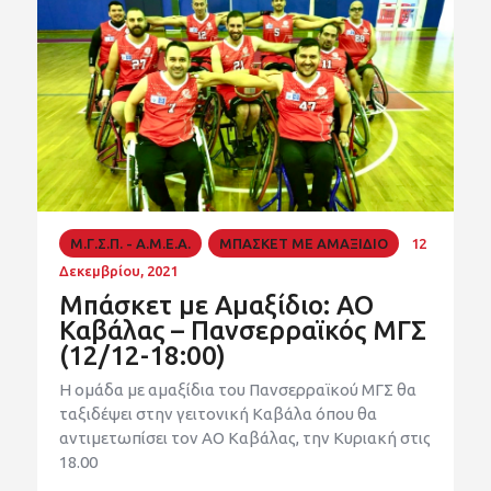
Μ.Γ.Σ.Π. - Α.Μ.Ε.Α.
ΜΠΑΣΚΕΤ ΜΕ ΑΜΑΞΙΔΙΟ
12
Δεκεμβρίου, 2021
Μπάσκετ με Αμαξίδιο: ΑΟ
Καβάλας – Πανσερραϊκός ΜΓΣ
(12/12-18:00)
Η ομάδα με αμαξίδια του Πανσερραϊκού ΜΓΣ θα
ταξιδέψει στην γειτονική Καβάλα όπου θα
αντιμετωπίσει τον ΑΟ Καβάλας, την Κυριακή στις
18.00