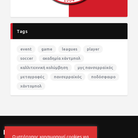
Tags
event
game
leagues
player
soccer
ακαδημία χάντμπολ
καλλιτεχνική κολύμβηση
μγς πανσερραϊκός
μεταγραφές
πανσερραϊκός
ποδόσφαιρο
χάντομπολ
newsletter
Ο ιστότοπος χρησιμοποιεί cookies για