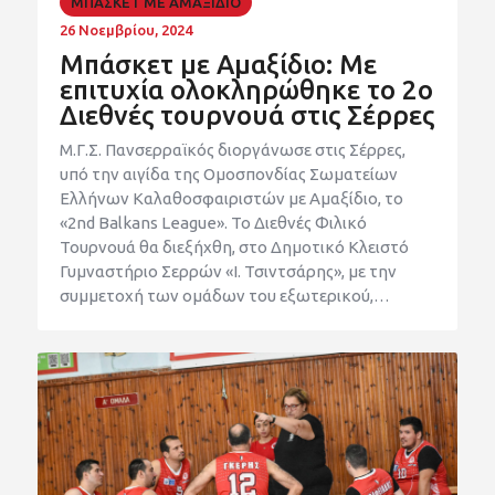
ΜΠΑΣΚΕΤ ΜΕ ΑΜΑΞΙΔΙΟ
26 Νοεμβρίου, 2024
Μπάσκετ με Αμαξίδιο: Με
επιτυχία ολοκληρώθηκε το 2ο
Διεθνές τουρνουά στις Σέρρες
Μ.Γ.Σ. Πανσερραϊκός διοργάνωσε στις Σέρρες,
υπό την αιγίδα της Ομοσπονδίας Σωματείων
Ελλήνων Καλαθοσφαιριστών με Αμαξίδιο, το
«2nd Balkans League». Το Διεθνές Φιλικό
Τουρνουά θα διεξήχθη, στο Δημοτικό Κλειστό
Γυμναστήριο Σερρών «Ι. Τσιντσάρης», με την
συμμετοχή των ομάδων του εξωτερικού,…