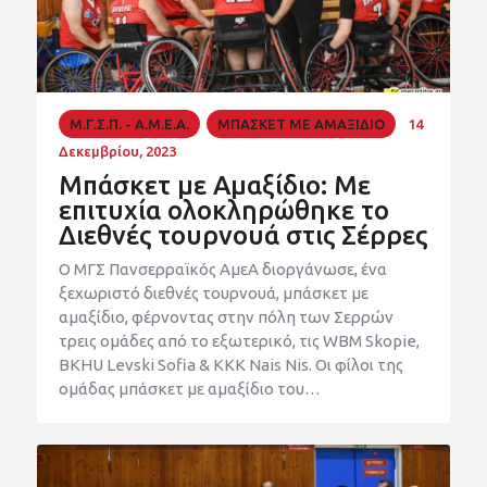
Μ.Γ.Σ.Π. - Α.Μ.Ε.Α.
ΜΠΑΣΚΕΤ ΜΕ ΑΜΑΞΙΔΙΟ
14
Δεκεμβρίου, 2023
Μπάσκετ με Αμαξίδιο: Με
επιτυχία ολοκληρώθηκε το
Διεθνές τουρνουά στις Σέρρες
Ο ΜΓΣ Πανσερραϊκός ΑμεΑ διοργάνωσε, ένα
ξεχωριστό διεθνές τουρνουά, μπάσκετ με
αμαξίδιο, φέρνοντας στην πόλη των Σερρών
τρεις ομάδες από το εξωτερικό, τις WBM Skopie,
BKHU Levski Sofia & KKK Nais Nis. Οι φίλοι της
ομάδας μπάσκετ με αμαξίδιο του…