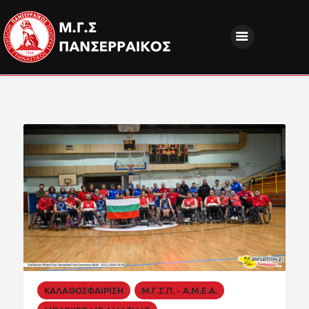
ΝΕΑ
ΔΙΟΙΚΗΣΗ
ΤΜΗΜΑΤΑ
ΑΚΑΔΗΜΙΕΣ
ΦΙΛΑΘΛΟΙ
EUROPEAN PROGRAMS
ΚΟΙΝΩΝΙΚΗ ΕΥΘΥΝΗ
ΧΟΡΗΓΟΙ
FANZONE
ΚΑΛΑΘΟΣΦΑΙΡΙΣΗ
Μ.Γ.Σ.Π. - Α.Μ.Ε.Α.