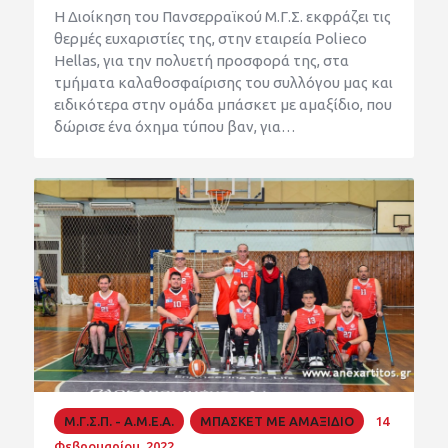
Η Διοίκηση του Πανσερραϊκού Μ.Γ.Σ. εκφράζει τις
θερμές ευχαριστίες της, στην εταιρεία Polieco
Hellas, για την πολυετή προσφορά της, στα
τμήματα καλαθοσφαίρισης του συλλόγου μας και
ειδικότερα στην ομάδα μπάσκετ με αμαξίδιο, που
δώρισε ένα όχημα τύπου βαν, για…
Μ.Γ.Σ.Π. - Α.Μ.Ε.Α.
ΜΠΑΣΚΕΤ ΜΕ ΑΜΑΞΙΔΙΟ
14
Φεβρουαρίου, 2022