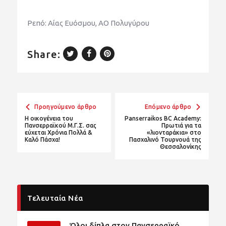
Ρεπό: Αίας Ευόσμου, ΑΟ Πολυγύρου
Share:
Προηγούμενο άρθρο
Επόμενο άρθρο
Η οικογένεια του
Panserraikos BC Academy:
Πανσερραϊκού Μ.Γ.Σ. σας
Πρωτιά για τα
εύχεται Χρόνια Πολλά &
«λιονταράκια» στο
Καλό Πάσχα!
Πασχαλινό Τουρνουά της
Θεσσαλονίκης
Τελευταία Νέα
Όλοι δίπλα στον Πανσερραϊκό