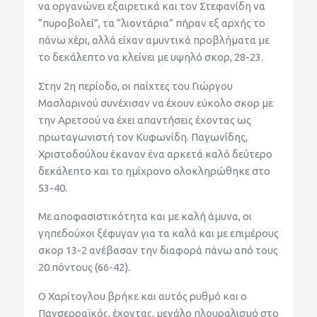
να οργανώνει εξαιρετικά και τον Στεφανίδη να
“πυροβολεί”, τα “λιοντάρια” πήραν εξ αρχής το
πάνω χέρι, αλλά είχαν αμυντικά προβλήματα με
το δεκάλεπτο να κλείνει με υψηλό σκορ, 28-23.
Στην 2η περίοδο, οι παίχτες του Γιώργου
Μασλαρινού συνέχισαν να έχουν εύκολο σκορ με
την Αρετσού να έχει απαντήσεις έχοντας ως
πρωταγωνιστή τον Κυφωνίδη. Παγωνίδης,
Χριστοδούλου έκαναν ένα αρκετά καλό δεύτερο
δεκάλεπτο και το ημίχρονο ολοκληρώθηκε στο
53-40.
Με αποφασιστικότητα και με καλή άμυνα, οι
γηπεδούχοι ξέφυγαν για τα καλά και με επιμέρους
σκορ 13-2 ανέβασαν την διαφορά πάνω από τους
20 πόντους (66-42).
Ο Χαρίτογλου βρήκε και αυτός ρυθμό και ο
Πανσερραϊκός, έχοντας, μεγάλο πλουραλισμό στο