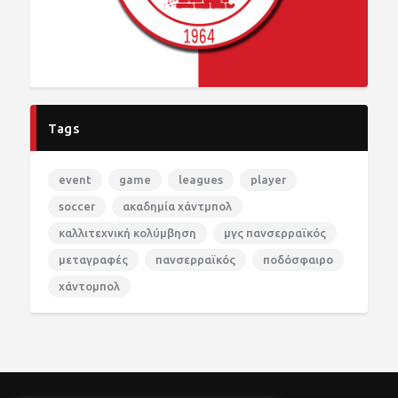
Tags
event
game
leagues
player
soccer
ακαδημία χάντμπολ
καλλιτεχνική κολύμβηση
μγς πανσερραϊκός
μεταγραφές
πανσερραϊκός
ποδόσφαιρο
χάντομπολ