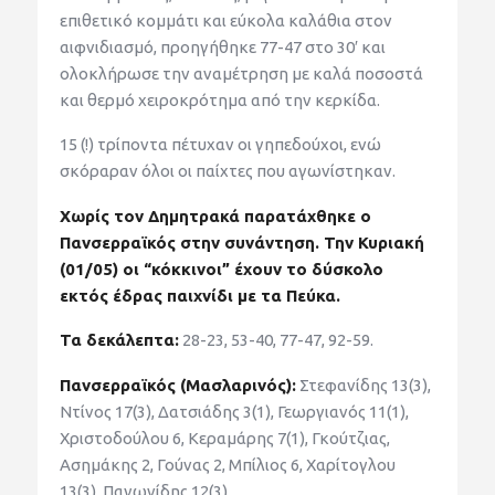
επιθετικό κομμάτι και εύκολα καλάθια στον
αιφνιδιασμό, προηγήθηκε 77-47 στο 30′ και
ολοκλήρωσε την αναμέτρηση με καλά ποσοστά
και θερμό χειροκρότημα από την κερκίδα.
15 (!) τρίποντα πέτυχαν οι γηπεδούχοι, ενώ
σκόραραν όλοι οι παίχτες που αγωνίστηκαν.
Χωρίς τον Δημητρακά παρατάχθηκε ο
Πανσερραϊκός στην συνάντηση. Την Κυριακή
(01/05) οι “κόκκινοι” έχουν το δύσκολο
εκτός έδρας παιχνίδι με τα Πεύκα.
Τα δεκάλεπτα:
28-23, 53-40, 77-47, 92-59.
Πανσερραϊκός (Μασλαρινός):
Στεφανίδης 13(3),
Ντίνος 17(3), Δατσιάδης 3(1), Γεωργιανός 11(1),
Χριστοδούλου 6, Κεραμάρης 7(1), Γκούτζιας,
Ασημάκης 2, Γούνας 2, Μπίλιος 6, Χαρίτογλου
13(3), Παγωνίδης 12(3).