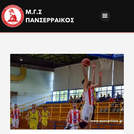
ΝΕΑ
ΔΙΟΙΚΗΣΗ
ΤΜΗΜΑΤΑ
ΑΚΑΔΗΜΙΕΣ
ΦΙΛΑΘΛΟΙ
EUROPEAN PROGRAMS
ΚΟΙΝΩΝΙΚΗ ΕΥΘΥΝΗ
ΧΟΡΗΓΟΙ
FANZONE