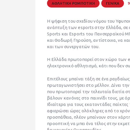
ΑΘΛΗΤΙΚΗ ΡΟΜΠΟΤΙΚΗ
ΓΕΝΙΚΑ
9
Η ψήφιση του σχεδίου νόμου του Υφυπου
ανάπτυξη των esports στην Ελλάδα, σε
Sports και Esports του Πανσερραϊκού Μ
και Θοδωρή Γηρούση, αντίστοιχα, να χ
και των συνεργατών του.
Η Ελλάδα πρωτοπορεί στον χώρο των es
ηλεκτρονικό αθλητισμό, κάτι που δεν σ
Επιτέλους μπαίνει τάξη σε ένα ραγδαίω
πρωταγωνιστήσει στο μέλλον. Δίνει την 
που πρωτοπορεί την τελευταία διετία σ
βάλουν κανόνες στο παιχνίδι τους, με ό
Ιδιαίτερα για τους εκατοντάδες παίκτες
αφιερώσει ώρες ολόκληρες από το χρόν
προσπάθεια, πλέον μπαίνουν στον χάρτη
προοπτική να μπει ένα τέλος στην εκμε
δημιουργίας Ομοσπονδίας.