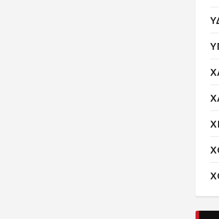
Υ
Υ
Χ
Χ
Χ
Χ
Χ