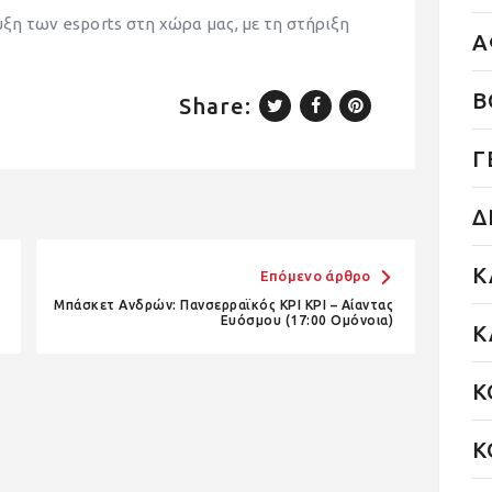
υξη των esports στη χώρα μας, με τη στήριξη
Α
Β
Share:
Γ
Δ
Κ
Επόμενο άρθρο
Μπάσκετ Ανδρών: Πανσερραϊκός ΚΡΙ ΚΡΙ – Αίαντας
Ευόσμου (17:00 Ομόνοια)
Κ
Κ
Κ