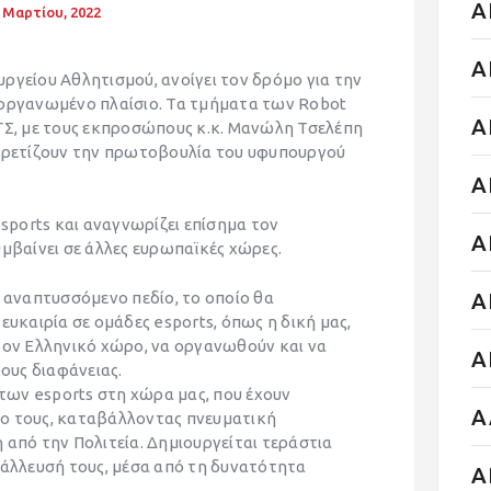
Α
 Μαρτίου, 2022
Α
ργείου Αθλητισμού, ανοίγει τον δρόμο για την
 οργανωμένο πλαίσιο. Τα τμήματα των Robot
Α
ΓΣ, με τους εκπροσώπους κ.κ. Μανώλη Τσελέπη
αιρετίζουν την πρωτοβουλία του υφυπουργού
Α
ports και αναγνωρίζει επίσημα τον
Α
υμβαίνει σε άλλες ευρωπαϊκές χώρες.
Α
ς αναπτυσσόμενο πεδίο, το οποίο θα
ευκαιρία σε ομάδες esports, όπως η δική μας,
τον Ελληνικό χώρο, να οργανωθούν και να
Α
ρους διαφάνειας.
 των esports στη χώρα μας, που έχουν
Α
ο τους, καταβάλλοντας πνευματική
 από την Πολιτεία. Δημιουργείται τεράστια
τάλλευσή τους, μέσα από τη δυνατότητα
Α