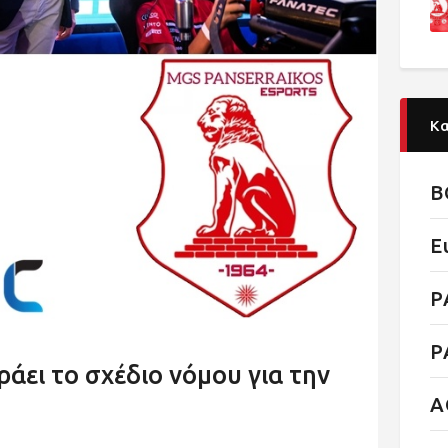
Κ
B
E
P
P
άει το σχέδιο νόμου για την
Α