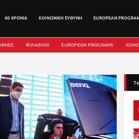
ΝΕΑ
ΔΙΟΙΚΗΣΗ
60 ΧΡΟΝΙΑ
ΚΟΙΝΩΝΙΚΗ ΕΥΘΥΝΗ
EUROPEAN PROGRA
ΤΜΗΜΑΤΑ
ΑΚΑΔΗΜΙΕΣ
ΗΜΙΕΣ
ΦΙΛΑΘΛΟΙ
EUROPEAN PROGRAMS
ΚΟΙΝ
ΦΙΛΑΘΛΟΙ
EUROPEAN PROGRAMS
ΚΟΙΝΩΝΙΚΗ ΕΥΘΥΝΗ
ΧΟΡΗΓΟΙ
Τε
FANZONE