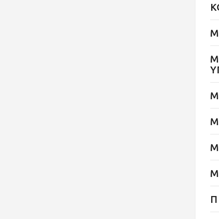
Κ
Μ
Μ
Υ
Μ
Μ
Μ
Μ
Π