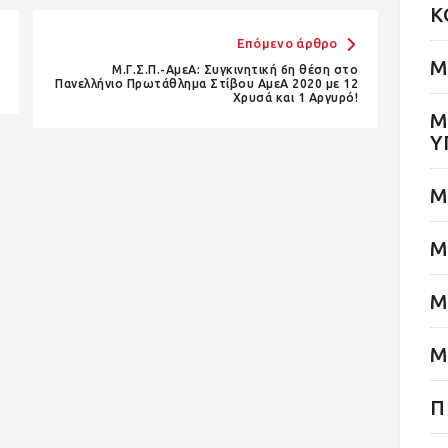
Κ
Επόμενο άρθρο
Μ
Μ.Γ.Σ.Π.-ΑμεΑ: Συγκινητική 6η θέση στο
Πανελλήνιο Πρωτάθλημα Στίβου ΑμεΑ 2020 με 12
Χρυσά και 1 Αργυρό!
Μ
Υ
Μ
Μ
Μ
Μ
Π