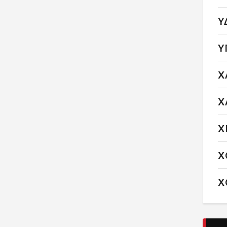
Υ
Υ
Χ
Χ
Χ
Χ
Χ