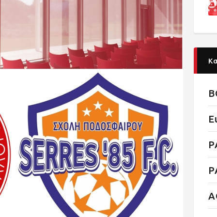
Κ
B
E
P
P
Α