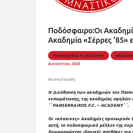
Ποδόσφαιρο:Οι Ακαδημίε
Ακαδημία «Σέρρες ’85» ε
PANSERAIKOS FC ACADEMY
ΑΚΑΔΗΜ
Αυγούστου, 2020
Ανακοίνωση:
Η Διεύθυνση των ακαδημιών του Πανσ
ενσωμάτωσης, της ακαδημίας υψηλών 
΄΄PANSERRAIKOS F.C. – ACADEMY΄΄.
Οι «κόκκινες» Ακαδημίες προχωρούν δ
αυτή, το ποδοσφαιρικό μέλλον της περι
δημιουργώντας ιδανικές συνθήκες για 