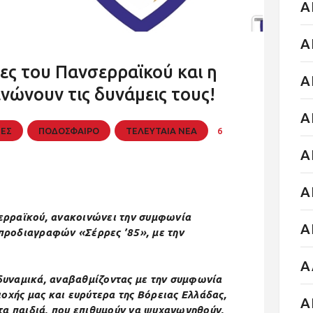
Α
Α
ς του Πανσερραϊκού και η
Α
νώνουν τις δυνάμεις τους!
Α
ΙΕΣ
ΠΟΔΟΣΦΑΙΡΟ
ΤΕΛΕΥΤΑΙΑ ΝΕΑ
6
Α
Α
ερραϊκού, ανακοινώνει την συμφωνία
Α
προδιαγραφών «Σέρρες ’85», με την
Α
υναμικά, αναβαθμίζοντας με την συμφωνία
οχής μας και ευρύτερα της Βόρειας Ελλάδας,
Α
τα παιδιά, που επιθυμούν να ψυχαγωγηθούν,