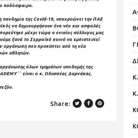
το ποδόσφαιρο.
Α
 η πανδημία της Covid-19, υποχρεώνει την ΠΑΕ
ϊκός να δημιουργήσουν ένα νέο και ασφαλές
Β
 πορεύτηκε μέχρι τώρα ο ενιαίος σύλλογος μας
ούμε ξανά το Σερραϊκό κοινό να εμπιστευτεί
Γ
ην οργάνωση που προκύπτει από τη νέα
ρών αθλητών.
Δ
 οργάνωσης όλων τμημάτων υποδομής της
ADEMY΄΄ είναι ο κ. Οδυσσέας Δαρνάκας.
Κ
σεζόν.
Κ
Share:
Κ
Κ