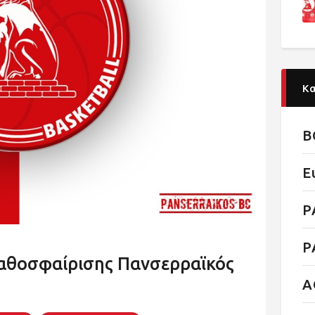
Κ
B
E
P
P
αθοσφαίρισης Πανσερραϊκός
Α