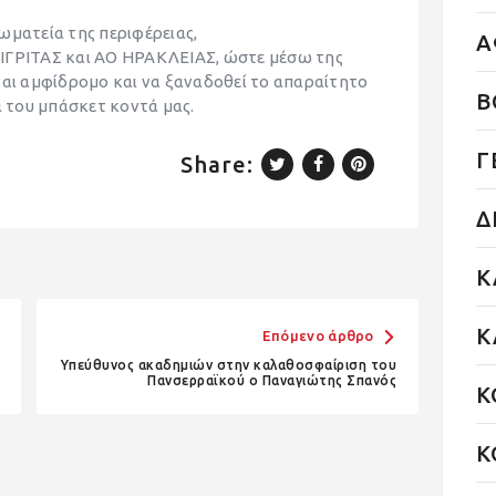
ωματεία της περιφέρειας,
Α
ΡΙΤΑΣ και ΑΟ ΗΡΑΚΛΕΙΑΣ, ώστε μέσω της
ναι αμφίδρομο και να ξαναδοθεί το απαραίτητο
Β
ά του μπάσκετ κοντά μας.
Γ
Share:
Δ
Κ
Κ
Επόμενο άρθρο
Υπεύθυνος ακαδημιών στην καλαθοσφαίριση του
Πανσερραϊκού ο Παναγιώτης Σπανός
Κ
Κ