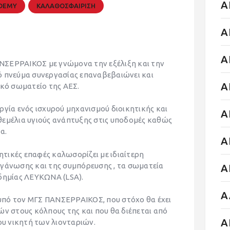
Α
ADEMY
ΚΑΛΑΘΟΣΦΑΙΡΙΣΗ
Α
Α
ΝΣΕΡΡΑΙΚΟΣ με γνώμονα την εξέλιξη και την
ό πνεύμα συνεργασίας επαναβεβαιώνει και
Α
ικό σωματείο της ΑΕΣ.
ργία ενός ισχυρού μηχανισμού διοικητικής και
Α
θεμέλια υγιούς ανάπτυξης στις υποδομές καθώς
α.
Α
νητικές επαφές καλωσορίζει με ιδιαίτερη
ργάνωσης και της συμπόρευσης , τα σωματεία
Α
αδημίας ΛΕΥΚΩΝΑ (LSA).
Α
α υπό τον ΜΓΣ ΠΑΝΣΕΡΡΑΙΚΟΣ, που στόχο θα έχει
ών στους κόλπους της και που θα διέπεται από
Α
ου νικητή των λιονταριών.