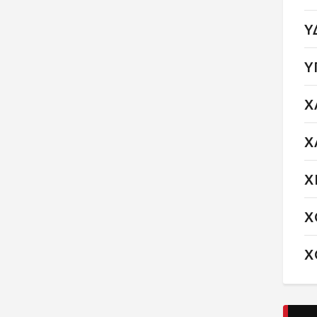
Υ
Υ
Χ
Χ
Χ
Χ
Χ