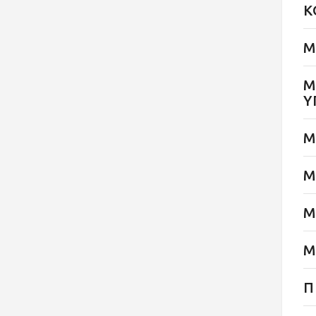
Κ
Μ
Μ
Υ
Μ
Μ
Μ
Μ
Π