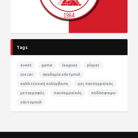
Tags
event
game
leagues
player
soccer
ακαδημία χάντμπολ
καλλιτεχνική κολύμβηση
μγς πανσερραϊκός
μεταγραφές
πανσερραϊκός
ποδόσφαιρο
χάντομπολ