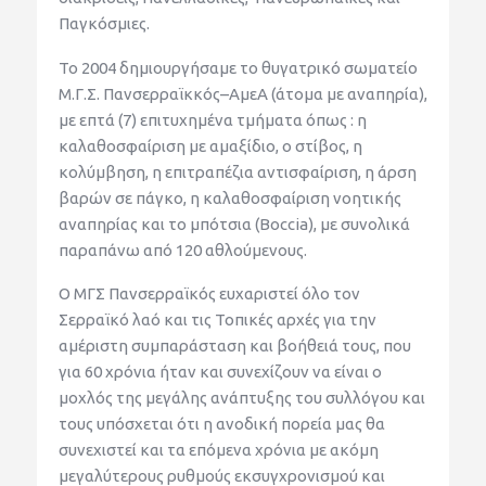
Παγκόσμιες.
Το
2004 δημιουργήσαμε
το θυγατρικό σωματείο
Μ.Γ.Σ.
Πανσερραϊκκός
–
ΑμεΑ
(άτομα με αναπηρία),
με επτά
(7)
επιτυχημένα τμήματα
όπως
: η
καλαθοσφαίριση με
αμαξίδιο
, ο στίβος, η
κολύμβηση
,
η
επιτ
ρ
απέζια αντισφαίριση,
η
άρση
βαρών σε πάγκο,
η
καλαθοσφαίριση νοητικής
αναπηρίας
και το
μπότσια
(
Bocc
ia
), με συνολικά
παραπάνω από 120 αθλούμενους
.
Ο ΜΓΣ Πανσερραϊκός ευχαριστεί όλο τον
Σερραϊκό λαό και τις
Τ
οπικές αρχές για την
αμέριστη συμπαράσταση και βοήθειά τους
,
που
για 60 χρόνια ήταν και συνεχίζουν να είναι ο
μοχλός της μεγάλης ανάπτυξης του συλλόγου και
τους υπόσχεται ότι η ανοδική
πορεία μας
θα
συνεχιστεί και τα επόμενα χρόνια με ακόμη
μεγαλύτερους ρυθμούς εκσυγχρονισμού κα
ι