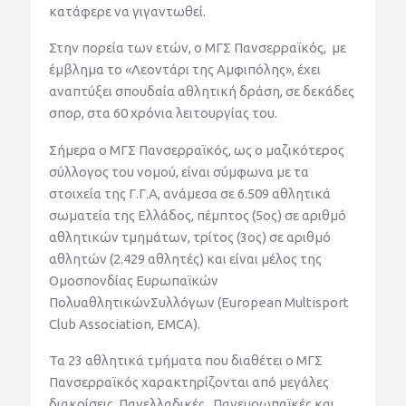
κατάφερε να γιγαντωθεί
.
Στην πορεία των ετών,
ο ΜΓΣ
Πα
νσερραϊκός, με
έμβλημα
το «
Λεοντάρι
της
Αμφιπό
λης
»,
έχει
αναπτύξει σπουδαία αθλητικ
ή δράση, σε δεκάδες
σπορ, στα 60
χρόνια λειτουρ
γίας του.
Σήμερα ο ΜΓΣ Πανσερραϊκός
,
ως ο μαζικότερος
σύλλογος του νομού, είναι σύμφωνα
με τα
στοιχεία της Γ.Γ.Α
, ανάμεσα
σε
6.509 αθλητ
ικά
σωματεία της Ελλάδος,
πέμπτος (5ος) σε αριθμό
αθλητικών τμημάτων, τρίτος (3ος) σε αριθμό
αθλητών (2.429 αθλητές) και είναι μέλος της
Ομοσπονδίας Ευρωπαϊκών
Πολυαθλητικών
Συλλόγων (
European
Mult
isport
Club
Association
, EMCA).
Τα 23
αθλητικά
τμήματα που διαθέτει ο ΜΓΣ
Πανσερραϊκός χαρακτηρίζονται από μεγάλες
διακρίσεις
,
Πανελλαδικές,
Πανευρωπαϊκές και