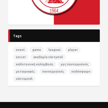
Tags
event
game
leagues
player
soccer
ακαδημία χάντμπολ
καλλιτεχνική κολύμβηση
μγς πανσερραϊκός
μεταγραφές
πανσερραϊκός
ποδόσφαιρο
χάντομπολ