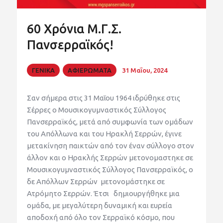
60 Χρόνια Μ.Γ.Σ.
Πανσερραϊκός!
ΓΕΝΙΚΑ
ΑΦΙΕΡΩΜΑΤΑ
31 Μαΐου, 2024
Σαν σήμερα στις 31
Μαΐου
1964
ιδρύθηκε
στις
Σέρρες ο
Μουσικογυμναστικός
Σύλλογος
Πανσερραϊκός
,
μετά
από
συμφωνία
των
ομάδων
του Απόλλωνα και του Ηρακλή Σερρών
,
έγινε
μετακίνηση παικτών από τον έναν σύλλογο στο
ν
άλλον και ο Ηρακλής Σερρών
μετονομαστηκε
σε
Μουσικογυμναστικός
Σύλλογος Πανσερραϊκός, ο
δε Απόλλ
ων Σερρών μετονομάστηκε
σε
Ατρόμητο Σερρών. Έτσι
δημιουργήθηκε μια
ομάδα
, με μεγαλύτερη δυναμική και ευρεία
αποδοχή από όλο τον Σερραϊκό κόσμο,
που