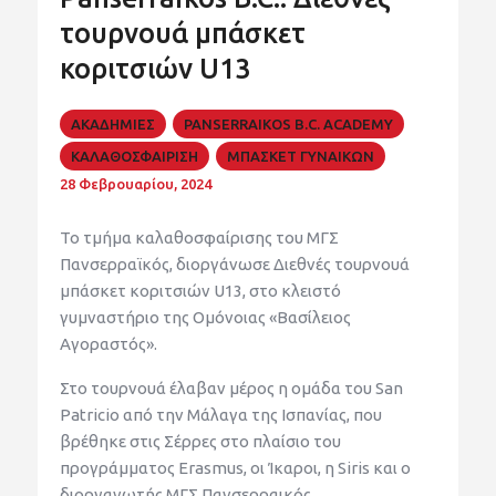
τουρνουά μπάσκετ
κοριτσιών U13
ΑΚΑΔΗΜΙΕΣ
PANSERRAIKOS B.C. ACADEMY
ΚΑΛΑΘΟΣΦΑΙΡΙΣΗ
ΜΠΑΣΚΕΤ ΓΥΝΑΙΚΩΝ
28 Φεβρουαρίου, 2024
Το τμήμα καλαθοσφαίρισης του ΜΓΣ
Πανσερραϊκός, διοργάνωσε Διεθνές τουρνουά
μπάσκετ κοριτσιών U13, στο κλειστό
γυμναστήριο της Ομόνοιας «Βασίλειος
Αγοραστός».
Στο τουρνουά έλαβαν μέρος η ομάδα του San
Patricio από την Μάλαγα της Ισπανίας, που
βρέθηκε στις Σέρρες στο πλαίσιο του
προγράμματος Erasmus, οι Ίκαροι, η Siris και ο
διοργανωτής ΜΓΣ Πανσερραικός.