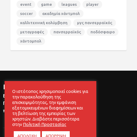
event
game
leagues
player
soccer
ακαδημία χάντμπολ
καλλιτεχνική κολύμβηση
μγς πανσερραϊκός
μεταγραφές
πανσερραϊκός
ποδόσφαιρο
χάντομπολ
newsletter
Ο ιστότοπος χρησιμοποιεί cookies για
Εγγραφείτε στο newsletter του Μ.Γ.Σ
την παρακολούθηση της
επισκεψιμότητας, την εμφάνιση
Πανσερραϊκός, για να μαθαίνετε
εξατομικευμένων διαφημίσεων και
πρώτοι, τα νέα του συλλόγου μας!
τη βελτίωση της εμπειρίας των
χρηστών. Διαβάστε περισσότερα
στην
Πολιτική Προστασίας
ΑΠΟΔΟΧΗ
ΑΠΟΡΡΙΨΗ