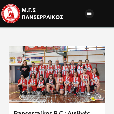
ΝΕΑ
ΔΙΟΙΚΗΣΗ
ΤΜΗΜΑΤΑ
ΑΚΑΔΗΜΙΕΣ
ΦΙΛΑΘΛΟΙ
EUROPEAN PROGRAMS
ΚΟΙΝΩΝΙΚΗ ΕΥΘΥΝΗ
ΧΟΡΗΓΟΙ
FANZONE
Panserraikos B.C.: Διεθνές