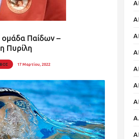
Α
Α
Α
 ομάδα Παίδων –
η Πυρίλη
Α
ΙΒΟΣ
17 Μαρτίου, 2022
Α
Α
Α
Α
Α