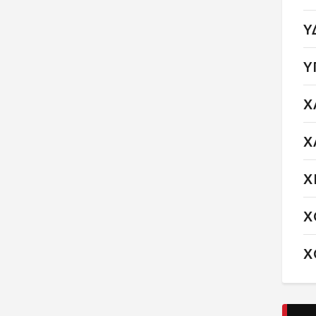
Υ
Υ
Χ
Χ
Χ
Χ
Χ