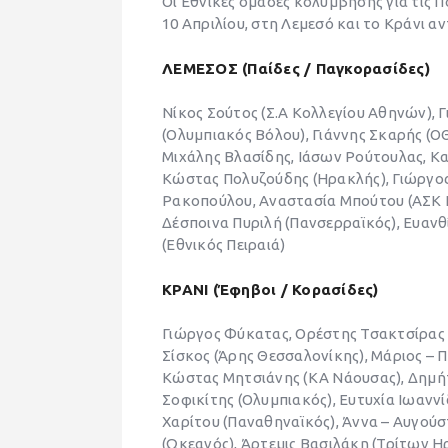
Οι Εθνικές ομάδες κολύμβησης για τις Π
10 Απριλίου, στη Λεμεσό και το Κράνι α
ΛΕΜΕΣΟΣ (Παίδες / Παγκορασίδες)
Νίκος Σούτος (Σ.Α Κολλεγίου Αθηνών), Γ
(Ολυμπιακός Βόλου), Γιάννης Σκαρής (Ο
Μιχάλης Βλασίδης, Ιάσων Ρούτουλας, Κα
Κώστας Πολυζούδης (Ηρακλής), Γιώργος
Ρακοπούλου, Αναστασία Μπούτου (ΑΣΚ Ν
Δέσποινα Πυριλή (Πανσερραϊκός), Ευαν
(Εθνικός Πειραιά)
ΚΡΑΝΙ (Έφηβοι / Κορασίδες)
Γιώργος Φύκατας, Ορέστης Τσακτσίρας
Σίσκος (Άρης Θεσσαλονίκης), Μάριος –
Κώστας Μητσιάνης (ΚΑ Νάουσας), Δημήτ
Σοφικίτης (Ολυμπιακός), Ευτυχία Ιωαννί
Χαρίτου (Παναθηναϊκός), Άννα – Αυγού
(Ωκεανός), Άρτεμις Βασιλάκη (Τρίτων 