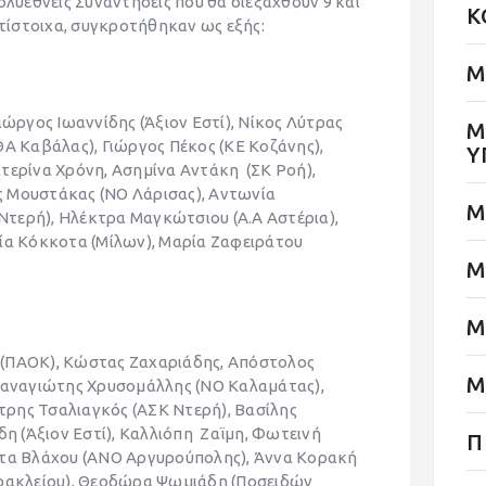
ολυεθνείς Συναντήσεις που θα διεξαχθούν 9 και
Κ
ντίστοιχα, συγκροτήθηκαν ως εξής:
Μ
ιώργος Ιωαννίδης (Άξιον Εστί), Νίκος Λύτρας
Μ
ΘΑ Καβάλας), Γιώργος Πέκος (ΚΕ Κοζάνης),
Υ
τερίνα Χρόνη, Ασημίνα Αντάκη (ΣΚ Ροή),
 Μουστάκας (ΝΟ Λάρισας), Αντωνία
Μ
τερή), Ηλέκτρα Μαγκώτσιου (Α.Α Αστέρια),
θία Κόκκοτα (Μίλων), Μαρία Ζαφειράτου
Μ
Μ
 (ΠΑΟΚ), Κώστας Ζαχαριάδης, Απόστολος
Μ
 Παναγιώτης Χρυσομάλλης (ΝΟ Καλαμάτας),
ρης Τσαλιαγκός (ΑΣΚ Ντερή), Βασίλης
δη (Άξιον Εστί), Καλλιόπη Ζαϊμη, Φωτεινή
Π
στα Βλάχου (ΑΝΟ Αργυρούπολης), Άννα Κορακή
Ηρακλείου), Θεοδώρα Ψωμιάδη (Ποσειδών