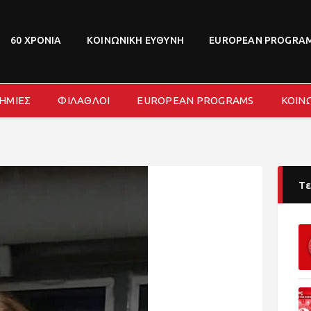
ΝΕΑ
ΔΙΟΙΚΗΣΗ
60 ΧΡΟΝΙΑ
ΚΟΙΝΩΝΙΚΗ ΕΥΘΥΝΗ
EUROPEAN PROGRA
ΤΜΗΜΑΤΑ
ΑΚΑΔΗΜΙΕΣ
ΗΜΙΕΣ
ΦΙΛΑΘΛΟΙ
EUROPEAN PROGRAMS
ΚΟΙΝ
ΦΙΛΑΘΛΟΙ
EUROPEAN PROGRAMS
ΚΟΙΝΩΝΙΚΗ ΕΥΘΥΝΗ
ΧΟΡΗΓΟΙ
Τε
FANZONE