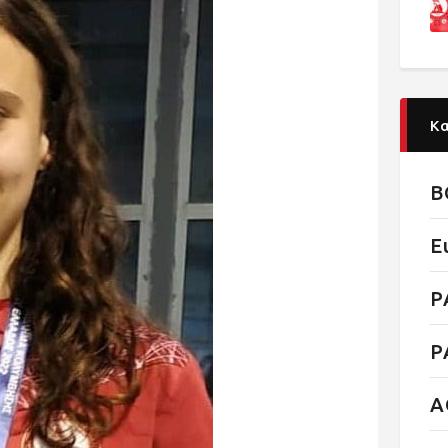
Κ
B
E
P
P
Α