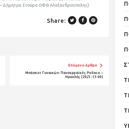
Π
γα – Δήμητρα Στούρα ΟΦΘ Αλεξανδρούπολης)
Π
Share:
Π
Π
Σ
Επόμενο άρθρο
Μπάσκετ Γυναικών: Πανσερραϊκός Polieco –
Ηρακλής (20/3-13:00)
Τ
Τ
Τ
Υ