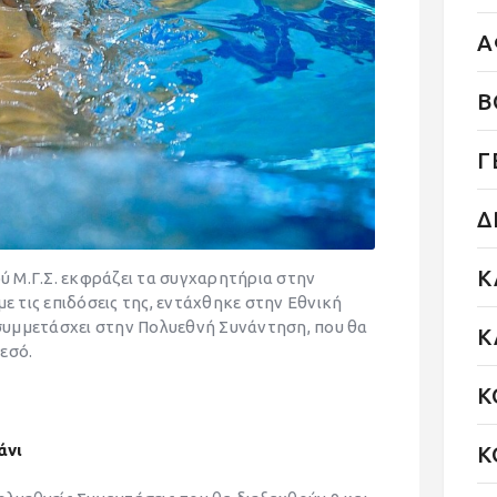
Α
Β
Γ
Δ
Κ
 Μ.Γ.Σ. εκφράζει τα συγχαρητήρια στην
με τις επιδόσεις της, εντάχθηκε στην Εθνική
υμμετάσχει στην Πολυεθνή Συνάντηση, που θα
Κ
μεσό.
Κ
άνι
Κ