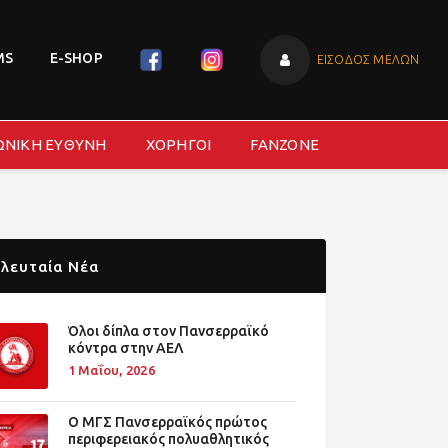
MS
E-SHOP
ΕΙΣΟΔΟΣ ΜΕΛΩΝ
ΩΝΙΚΗ ΕΥΘΥΝΗ
ΧΟΡΗΓΟΙ
FANZONE
λευταία Νέα
Όλοι δίπλα στον Πανσερραϊκό
κόντρα στην ΑΕΛ
1 Μαΐου, 2026
O ΜΓΣ Πανσερραϊκός πρώτος
περιφερειακός πολυαθλητικός