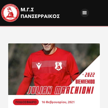
ΝΕΑ
ΔΙΟΙΚΗΣΗ
ΤΜΗΜΑΤΑ
ΑΚΑΔΗΜΙΕΣ
ΦΙΛΑΘΛΟΙ
EUROPEAN PROGRAMS
ΚΟΙΝΩΝΙΚΗ ΕΥΘΥΝΗ
ΧΟΡΗΓΟΙ
FANZONE
ΠΟΔΟΣΦΑΙΡΟ
16 Φεβρουαρίου, 2021