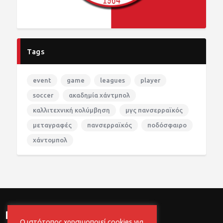
Tags
event
game
leagues
player
soccer
ακαδημία χάντμπολ
καλλιτεχνική κολύμβηση
μγς πανσερραϊκός
μεταγραφές
πανσερραϊκός
ποδόσφαιρο
χάντομπολ
newsletter
Ο ιστότοπος χρησιμοποιεί cookies για