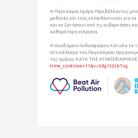
Η Παγκόσμια Ημέρα Περιβάλλοντος μπορ
μαθητές και τους εκπαιδευτικούς για ν
και να ζητήσουν από τις κυβερνήσεις κα
καθαρότερη ενέργεια.
Η Ακαδημεια ποδοσφαίρου ΚΑΙ ολα τα 
στο κάλεσμα του Παγκόσμιου Οργανισμ
της ημέρας ΚΑΤΑ ΤΗΣ ΑΤΜΟΣΦΑΙΡΙΚΗ
time_continue=11&v=3dg152zbTvg