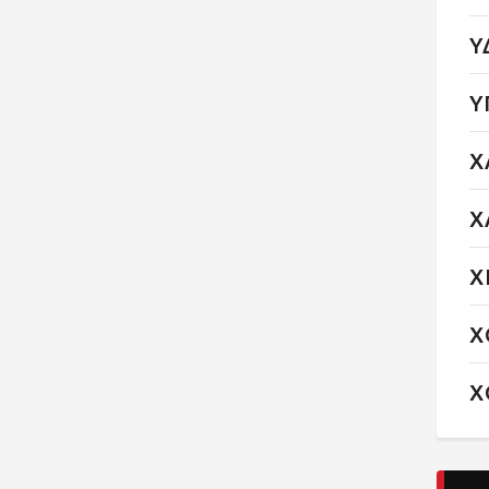
Υ
Υ
Χ
Χ
Χ
Χ
Χ