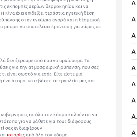
Α
ι τις εκπομπές αερίων θερμοκηπίου και να
 Κίνα έχει επιδείξει τεράστια ηγετική θέση
Α
ρύπανσης στην εγχώρια αγορά και η δέσμευσή
α μπορεί να αποτελέσει έμπνευση για χώρες σε
Α
Α
λά δεν ξέρουμε από πού να αρχίσουμε. Τα
Α
ύσεις για την ατμοσφαιρική ρύπανση, που σας
τι είναι σωστό για εσάς. Είτε είστε μια
 ή ένα άτομο, κατεβάστε τα εργαλεία μας και
Α
Α
ι κυβερνήσεις σε όλο τον κόσμο καλούνται να
Α
στότοπο για να μάθετε για τους διάφορους
τί σας ενδιαφέρουν
Α
και
ιστορίες
από όλο τον κόσμο.