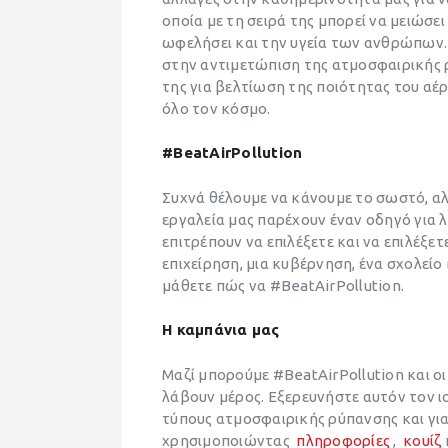
οποία με τη σειρά της μπορεί να μειώσε
ωφελήσει και την υγεία των ανθρώπων. Η
στην αντιμετώπιση της ατμοσφαιρικής 
της για βελτίωση της ποιότητας του αέρ
όλο τον κόσμο.
#
BeatAirPollution
Συχνά θέλουμε να κάνουμε το σωστό, αλ
εργαλεία μας παρέχουν έναν οδηγό για λ
επιτρέπουν να επιλέξετε και να επιλέξετε 
επιχείρηση, μια κυβέρνηση, ένα σχολείο
μάθετε πώς να #BeatAirPollution.
Η καμπάνια μας
Μαζί μπορούμε #BeatAirPollution και ο
λάβουν μέρος. Εξερευνήστε αυτόν τον ι
τύπους ατμοσφαιρικής ρύπανσης και για
χρησιμοποιώντας
πληροφορίες
,
κουίζ