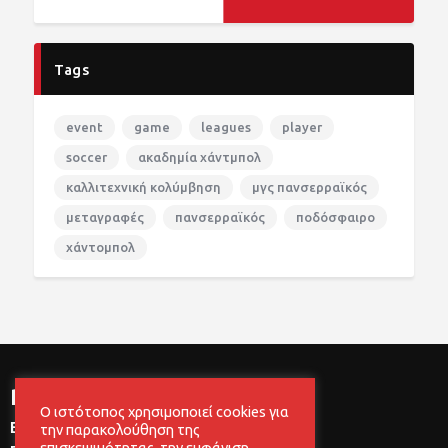
Tags
event
game
leagues
player
soccer
ακαδημία χάντμπολ
καλλιτεχνική κολύμβηση
μγς πανσερραϊκός
μεταγραφές
πανσερραϊκός
ποδόσφαιρο
χάντομπολ
newsletter
Ο ιστότοπος χρησιμοποιεί cookies για
Εγγραφείτε στο newsletter του Μ.Γ.Σ
την παρακολούθηση της
επισκεψιμότητας, την εμφάνιση