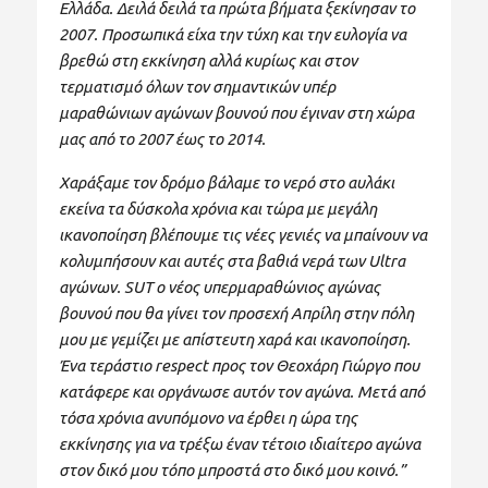
Ελλάδα. Δειλά δειλά τα πρώτα βήματα ξεκίνησαν το
2007. Προσωπικά είχα την τύχη και την ευλογία να
βρεθώ στη εκκίνηση αλλά κυρίως και στον
τερματισμό όλων τον σημαντικών υπέρ
μαραθώνιων αγώνων βουνού που έγιναν στη χώρα
μας από το 2007 έως το 2014.
Χαράξαμε τον δρόμο βάλαμε το νερό στο αυλάκι
εκείνα τα δύσκολα χρόνια και τώρα με μεγάλη
ικανοποίηση βλέπουμε τις νέες γενιές να μπαίνουν να
κολυμπήσουν και αυτές στα βαθιά νερά των Ultra
αγώνων. SUT ο νέος υπερμαραθώνιος αγώνας
βουνού που θα γίνει τον προσεχή Απρίλη στην πόλη
μου με γεμίζει με απίστευτη χαρά και ικανοποίηση.
Ένα τεράστιο respect προς τον Θεοχάρη Γιώργο που
κατάφερε και οργάνωσε αυτόν τον αγώνα. Μετά από
τόσα χρόνια ανυπόμονο να έρθει η ώρα της
εκκίνησης για να τρέξω έναν τέτοιο ιδιαίτερο αγώνα
στον δικό μου τόπο μπροστά στο δικό μου κοινό.”