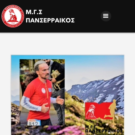
ΝΕΑ
ΔΙΟΙΚΗΣΗ
ΤΜΗΜΑΤΑ
ΑΚΑΔΗΜΙΕΣ
ΦΙΛΑΘΛΟΙ
EUROPEAN PROGRAMS
ΚΟΙΝΩΝΙΚΗ ΕΥΘΥΝΗ
ΧΟΡΗΓΟΙ
FANZONE