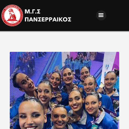
ΝΕΑ
ΔΙΟΙΚΗΣΗ
ΤΜΗΜΑΤΑ
ΑΚΑΔΗΜΙΕΣ
ΦΙΛΑΘΛΟΙ
EUROPEAN PROGRAMS
ΚΟΙΝΩΝΙΚΗ ΕΥΘΥΝΗ
ΧΟΡΗΓΟΙ
FANZONE