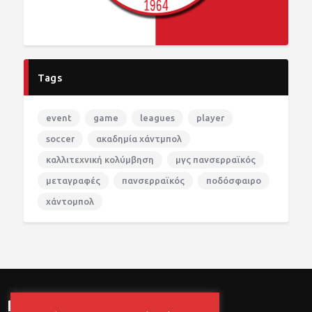
Tags
event
game
leagues
player
soccer
ακαδημία χάντμπολ
καλλιτεχνική κολύμβηση
μγς πανσερραϊκός
μεταγραφές
πανσερραϊκός
ποδόσφαιρο
χάντομπολ
newsletter